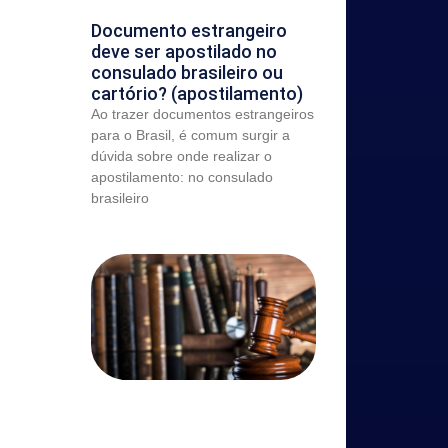
Documento estrangeiro
deve ser apostilado no
consulado brasileiro ou
cartório? (apostilamento)
Ao trazer documentos estrangeiros
para o Brasil, é comum surgir a
dúvida sobre onde realizar o
apostilamento: no consulado
brasileiro