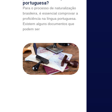
portuguesa?
Para o processo de naturalização
brasileira, é essencial comprovar a
proficiência na língua portuguesa.
Existem alguns documentos que
podem ser