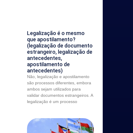
Legalização é o mesmo
que apostilamento?
(legalização de documento
estrangeiro, legalização de
antecedentes,
apostilamento de
antecedentes)
Não, legalização e apostilamento
são processos diferentes, embora
ambos sejam utilizados para
validar documentos estrangeiros. A
legalização é um processo